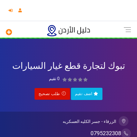
تبوك لتجارة قطع غيار السيارات
0 تقيم
اضف تقيم
طلب تصحيح
الزرقاء - جسر الكليه العسكريه
0795232308