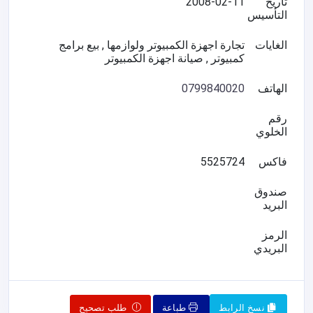
تاريخ
2008-02-11
التأسيس
الغايات
تجارة اجهزة الكمبيوتر ولوازمها , بيع برامج
كمبيوتر , صيانة اجهزة الكمبيوتر
الهاتف
0799840020
رقم
الخلوي
فاكس
5525724
صندوق
البريد
الرمز
البريدي
نسخ الرابط
طباعة
طلب تصحيح