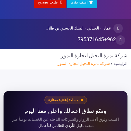
اضف تقيم
طلب تصحيح
عمان - العبدلي - الملك الحسين بن طلال
795371645+962
شركة تمرة النخيل لتجارة التمور
الرئيسية
شركة تمرة النخيل لتجارة التمور
مساحة إعلانية ممتازة
وسّع نطاق أعمالك وأعلن معنا اليوم
اكسب وثوق آلاف الزوار والشركات الباحثة عن الخدمات يومياً عبر
منصة
دليل الأردن العالمي للأعمال
.