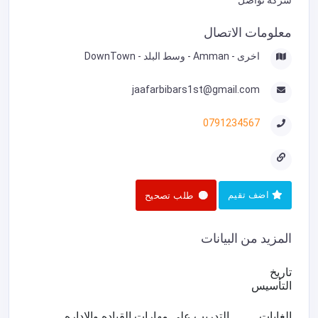
معلومات الاتصال
اخرى - Amman - وسط البلد - DownTown
jaafarbibars1st@gmail.com
0791234567
اضف تقيم
طلب تصحيح
المزيد من البيانات
تاريخ
التأسيس
الغايات
التدريب على مهارات القياده والاداره