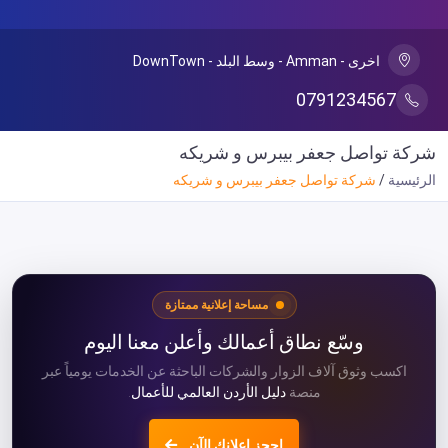
اخرى - Amman - وسط البلد - DownTown
0791234567
شركة تواصل جعفر بيبرس و شريكه
الرئيسية
شركة تواصل جعفر بيبرس و شريكه
مساحة إعلانية ممتازة
وسّع نطاق أعمالك وأعلن معنا اليوم
اكسب وثوق آلاف الزوار والشركات الباحثة عن الخدمات يومياً عبر
منصة
دليل الأردن العالمي للأعمال
.
احجز إعلانك الآن