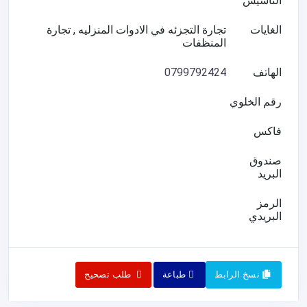
التأسيس
الغايات
تجارة التجزئه في الادوات المنزليه , تجارة
المنظفات
الهاتف
0799792424
رقم الخلوي
فاكس
صندوق
البريد
الرمز
البريدي
نسخ الرابط
طباعة
طلب تصحيح